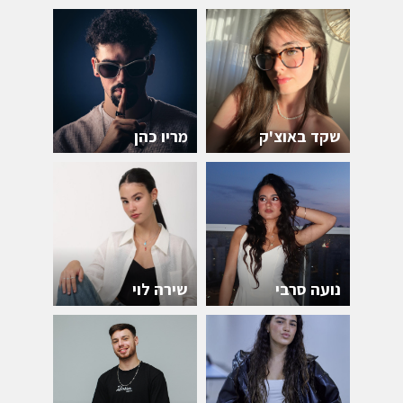
שקד באוצ'ק
מריו כהן
נועה סרבי
שירה לוי