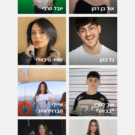
אור בן דהן
יובל סרבי
גל כהן
ספיר מיכאלי
אור לסרי-
שיילי
"בבויה"
הברזילאית