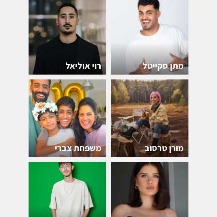
מתן סקייטל
רוי אוליאל
מורן טרסוב
משפחת צברי