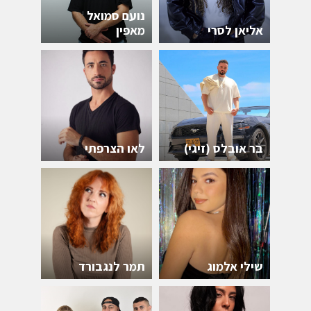
נועם סמואל
אליאן לסרי
מאפין
בר אובלס (זיגי)
לאו הצרפתי
שילי אלמוג
תמר לנגבורד