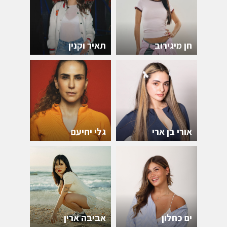
חן מיגירוב
תאיר וקנין
אורי בן ארי
גלי יחיעם
ים כחלון
אביבה ארין