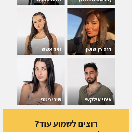
דנה בן שושן
נויה אשש
איתי אילקשי
שירי נימני
רוצים לשמוע עוד?